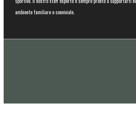
sportive. Il nostro staff esperto è sempre pronto a supportarti ne
ambiente familiare e conviviale.